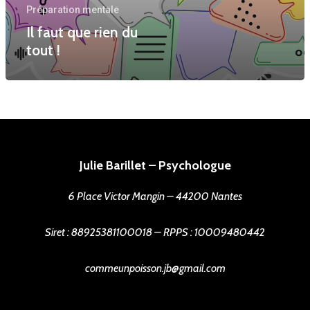
Préparation mentale
Blog
Entreprises / Clubs
Il faut que rien du
tout !
Contacts et tarifs
Toutes les prestations
Julie Barillet – Psychologue
6 Place Victor Mangin – 44200 Nantes
Siret : 88925381100018 – RPPS : 10009480442
commeunpoisson.jb@gmail.com