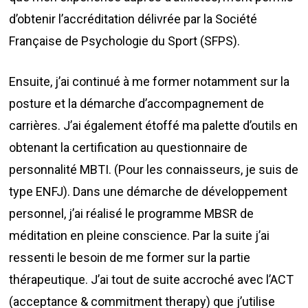
d’obtenir l’accréditation délivrée par la Société
Française de Psychologie du Sport (SFPS).
Accueil
Ensuite, j’ai continué à me former notamment sur la
Prestations
posture et la démarche d’accompagnement de
Témoignages
carrières. J’ai également étoffé ma palette d’outils en
Athlètes
obtenant la certification au questionnaire de
À propos de moi
Collaborateurs / Partic
personnalité MBTI. (Pour les connaisseurs, je suis de
Blog
Entreprises / Clubs
type ENFJ). Dans une démarche de développement
personnel, j’ai réalisé le programme MBSR de
Contacts et tarifs
Toutes les prestations
méditation en pleine conscience. Par la suite j’ai
ressenti le besoin de me former sur la partie
thérapeutique. J’ai tout de suite accroché avec l’ACT
(acceptance & commitment therapy) que j’utilise