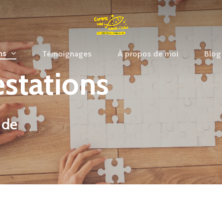
ns
Témoignages
À propos de moi
Blog
estations
 de